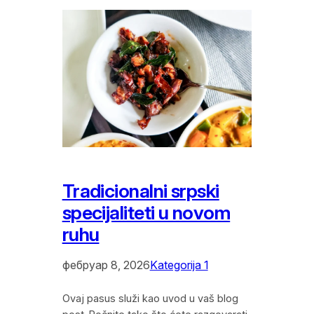
Tradicionalni srpski
specijaliteti u novom
ruhu
фебруар 8, 2026
Kategorija 1
Ovaj pasus služi kao uvod u vaš blog