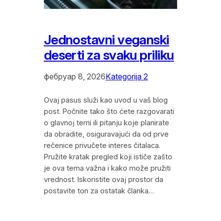
Jednostavni veganski
deserti za svaku priliku
фебруар 8, 2026
Kategorija 2
Ovaj pasus služi kao uvod u vaš blog
post. Počnite tako što ćete razgovarati
o glavnoj temi ili pitanju koje planirate
da obradite, osiguravajući da od prve
rečenice privučete interes čitalaca.
Pružite kratak pregled koji ističe zašto
je ova tema važna i kako može pružiti
vrednost. Iskoristite ovaj prostor da
postavite ton za ostatak članka…