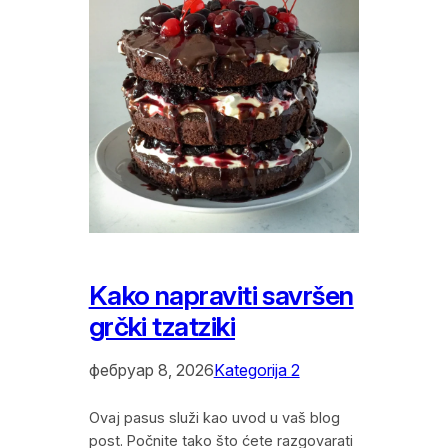
Kako napraviti savršen
grčki tzatziki
фебруар 8, 2026
Kategorija 2
Ovaj pasus služi kao uvod u vaš blog
post. Počnite tako što ćete razgovarati