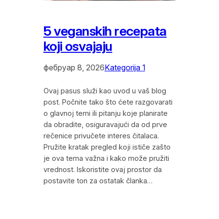
5 veganskih recepata
koji osvajaju
фебруар 8, 2026
Kategorija 1
Ovaj pasus služi kao uvod u vaš blog
post. Počnite tako što ćete razgovarati
o glavnoj temi ili pitanju koje planirate
da obradite, osiguravajući da od prve
rečenice privučete interes čitalaca.
Pružite kratak pregled koji ističe zašto
je ova tema važna i kako može pružiti
vrednost. Iskoristite ovaj prostor da
postavite ton za ostatak članka…