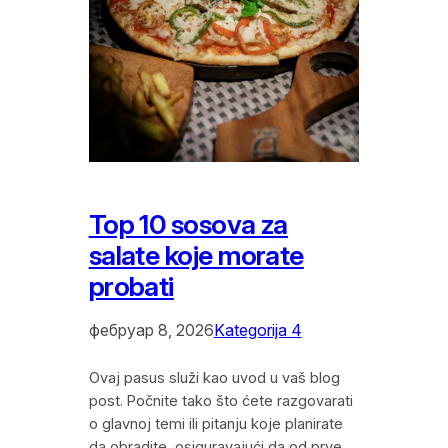
Top 10 sosova za
salate koje morate
probati
фебруар 8, 2026
Kategorija 4
Ovaj pasus služi kao uvod u vaš blog
post. Počnite tako što ćete razgovarati
o glavnoj temi ili pitanju koje planirate
da obradite, osiguravajući da od prve