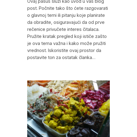
Ovaj pasus služi kao uvod u vaš blog
post. Počnite tako što ćete razgovarati
o glavnoj temi ili pitanju koje planirate
da obradite, osiguravajući da od prve
rečenice privučete interes čitalaca.
Pružite kratak pregled koji ističe zašto
je ova tema važna i kako može pružiti
vrednost. Iskoristite ovaj prostor da
postavite ton za ostatak članka…