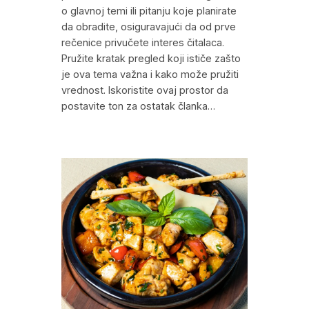
o glavnoj temi ili pitanju koje planirate
da obradite, osiguravajući da od prve
rečenice privučete interes čitalaca.
Pružite kratak pregled koji ističe zašto
je ova tema važna i kako može pružiti
vrednost. Iskoristite ovaj prostor da
postavite ton za ostatak članka…