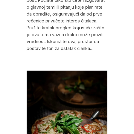
post. Počnite tako što ćete razgovarati
o glavnoj temi ili pitanju koje planirate
da obradite, osiguravajući da od prve
rečenice privučete interes čitalaca.
Pružite kratak pregled koji ističe zašto
je ova tema važna i kako može pružiti
vrednost. Iskoristite ovaj prostor da
postavite ton za ostatak članka…