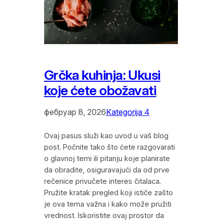
Grčka kuhinja: Ukusi
koje ćete obožavati
фебруар 8, 2026
Kategorija 4
Ovaj pasus služi kao uvod u vaš blog
post. Počnite tako što ćete razgovarati
o glavnoj temi ili pitanju koje planirate
da obradite, osiguravajući da od prve
rečenice privučete interes čitalaca.
Pružite kratak pregled koji ističe zašto
je ova tema važna i kako može pružiti
vrednost. Iskoristite ovaj prostor da