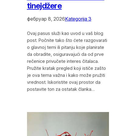
tinejdžere
фебруар 8, 2026
Kategorija 3
Ovaj pasus služi kao uvod u vaš blog
post. Počnite tako što ćete razgovarati
o glavnoj temi ili pitanju koje planirate
da obradite, osiguravajući da od prve
rečenice privučete interes čitalaca.
Pružite kratak pregled koji ističe zašto
je ova tema važna i kako može pružiti
vrednost. Iskoristite ovaj prostor da
postavite ton za ostatak članka…