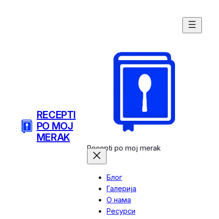
Скочи
на
садржај
RECEPTI
PO MOJ
MERAK
Recepti po moj merak
Блог
Галерија
О нама
Ресурси